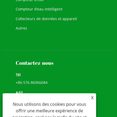
Compteur d'eau intelligent
Collecteurs de données et appareil
Autres
Contactez-nous
Tél
+86-576-86966684
Add
X
NO.1039, AVENUE JIULONG, RUE CHENGXI,
Nous utilisons des cookies pour vous
WENLING, ZHEJIANG, CHINE (317500)
offrir une meilleure expérience de
E-mail