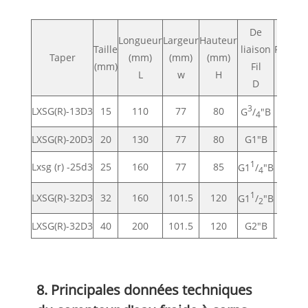
De
Longueur
Largeur
Hauteur
Taille
liaison
Poids
Taper
(mm)
(mm)
(mm)
(mm)
Fil
(kg)
L
w
H
D
3
LXSG(R)-13D3
15
110
77
80
0.57
G
/
"B
4
LXSG(R)-20D3
20
130
77
80
G1"B
0.67
1
Lxsg (r) -25d3
25
160
77
85
0.91
G1
/
"B
4
1
LXSG(R)-32D3
32
160
101.5
120
1.41
G1
/
"B
2
LXSG(R)-32D3
40
200
101.5
120
G2"B
1.65
8. Principales données techniques