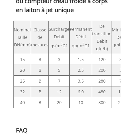
du compteur d'eau froide à corps
en laiton à jet unique
De
Surcharge
Permanent
Nominal
Classe
Minimum
transition
Débit
Débit
Taille
de
Débit
Débit
DN(mm)
mesures
3
3
qmin(l/h)
qs(m
G1
qp(m
G1
qt(l/h)
15
B
3
1.5
120
30
20
B
5
2.5
200
50
25
B
7
3.5
280
70
32
B
12
6.0
480
120
40
B
20
10
800
200
FAQ