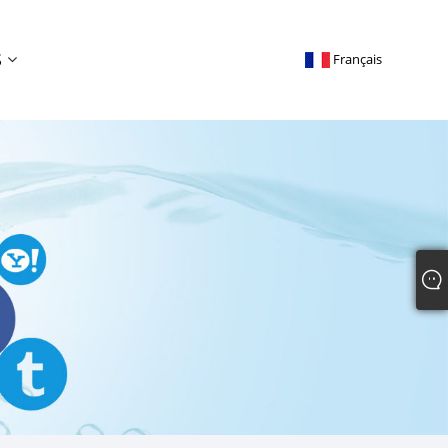
S
Français