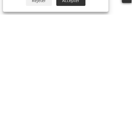
Rejeter
Accepter
À propos de nous
À propos de nous
Notre certificat
Processus de production
Produits