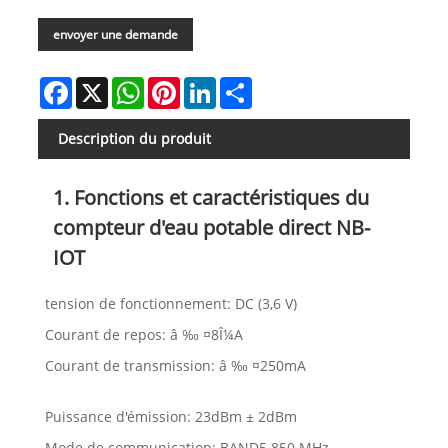
envoyer une demande
Facebook
X
WhatsApp
Pinterest
LinkedIn
Share
Description du produit
1. Fonctions et caractéristiques du
compteur d'eau potable direct NB-
IOT
tension de fonctionnement: DC (3,6 V)
Courant de repos: â ‰ ¤8Î¼A
Courant de transmission: â ‰ ¤250mA
Puissance d'émission: 23dBm ± 2dBm
Mode de communication: BAND5 850 MHz