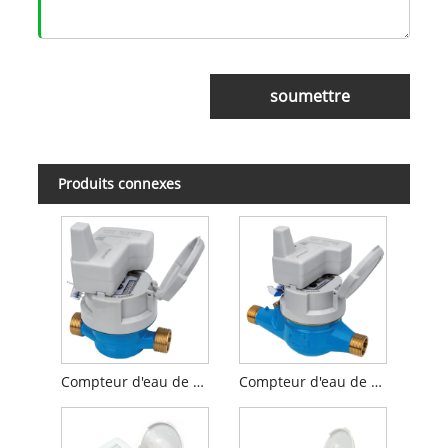
soumettre
Produits connexes
Compteur d'eau de type sec à jet unique avec pré-équipé inductif
Compteur d'eau de type sec multi-jets avec inductif pré-équipé avec approbation MID