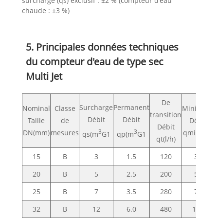
surcharge (qs) exclusif : ±2 % (compteur d'eau
chaude : ±3 %)
5. Principales données techniques
du compteur d'eau de type sec
Multi Jet
De
Surcharge
Permanent
Nominal
Classe
Minimum
transition
Débit
Débit
Taille
de
Débit
Débit
DN(mm)
mesures
3
3
qmin(l/h)
qs(m
G1
qp(m
G1
qt(l/h)
15
B
3
1.5
120
30
20
B
5
2.5
200
50
25
B
7
3.5
280
70
32
B
12
6.0
480
120