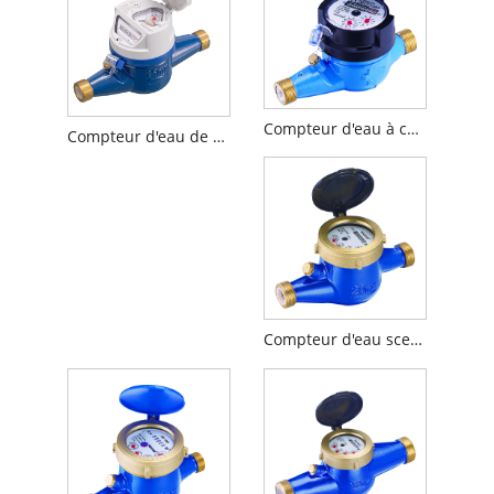
Compteur d'eau à cadran sec multi-jets R160
Compteur d'eau de type sec multijet R160 dans un corps en laiton avec pré-équipé inductif
Compteur d'eau scellé semi liquide multi jet R160 avec MID approuvé