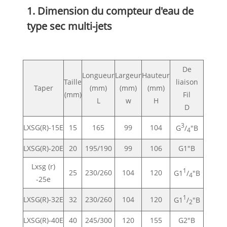
1. Dimension du compteur d'eau de
type sec multi-jets
De
Longueur
Largeur
Hauteur
Taille
liaison
Taper
(mm)
(mm)
(mm)
(mm)
Fil
L
w
H
D
3
LXSG(R)-15E
15
165
99
104
G
/
"B
4
LXSG(R)-20E
20
195/190
99
106
G1"B
Lxsg (r)
1
25
230/260
104
120
G1
/
"B
4
-25e
1
LXSG(R)-32E
32
230/260
104
120
G1
/
"B
2
LXSG(R)-40E
40
245/300
120
155
G2"B